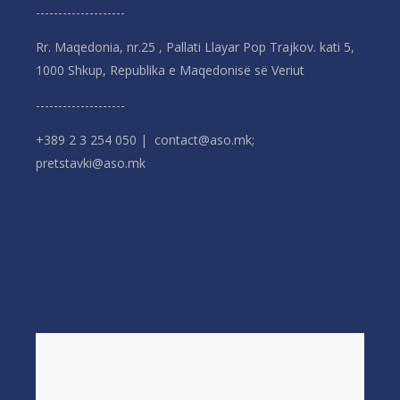
--------------------
Rr. Maqedonia, nr.25 , Pallati Llayar Pop Trajkov. kati 5,
1000 Shkup, Republika e Maqedonisë së Veriut
--------------------
+389 2 3 254 050 | contact@aso.mk;
pretstavki@aso.mk