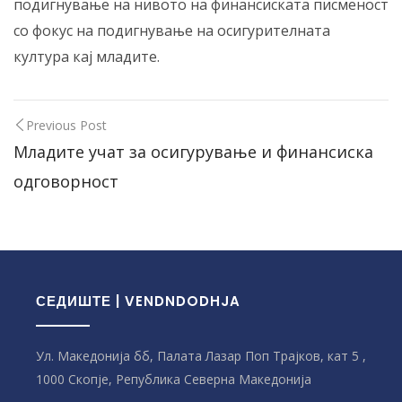
подигнување на нивото на финансиската писменост
со фокус на подигнување на осигурителната
култура кај младите.
Previous Post
Младите учат за осигурување и финансиска
одговорност
СЕДИШТЕ | VENDNDODHJA
Ул. Македонија бб, Палата Лазар Поп Трајков, кат 5 ,
1000 Скопје, Република Северна Македонијa