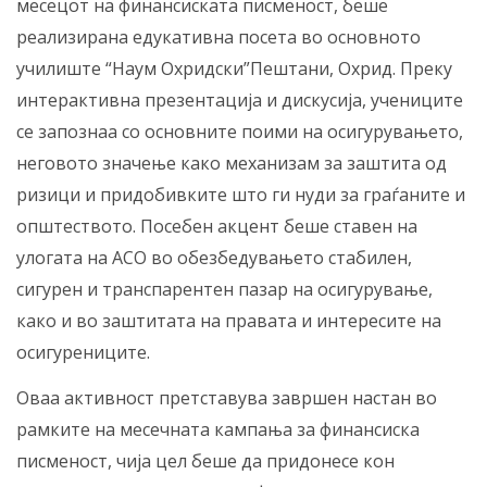
месецот на финансиската писменост, беше
реализирана едукативна посета во основното
училиште “Наум Охридски”Пештани, Охрид. Преку
интерактивна презентација и дискусија, учениците
се запознаа со основните поими на осигурувањето,
неговото значење како механизам за заштита од
ризици и придобивките што ги нуди за граѓаните и
општеството. Посебен акцент беше ставен на
улогата на АСО во обезбедувањето стабилен,
сигурен и транспарентен пазар на осигурување,
како и во заштитата на правата и интересите на
осигурениците.
Оваа активност претставува завршен настан во
рамките на месечната кампања за финансиска
писменост, чија цел беше да придонесе кон