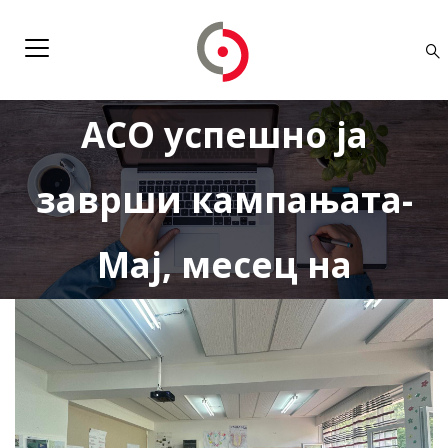
Со едукативна посета
на основно училиште
АСО успешно ја
заврши кампањата-
Мај, месец на
финансиска
писменост