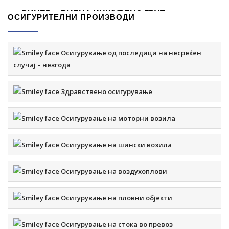
ВИНЕР – ВИЕНА ИНШУРЕНС ГРУП
ОСИГУРИТЕЛНИ ПРОИЗВОДИ
Осигурување од последици на несреќен
случај – незгода
Ул. Борис Трајковски бр. 62, Скопје e-
mail:
winner@winner.mk
тел. 3 23 16 31 факс:3 23 16 32
Здравствено осигурување
KАСИ НА ОСИГУРУВАЊЕ:
Осигурување на моторни возила
Осигурување на шински возила
САВА ОСИГУРУВАЊЕ АД СКОПЈЕ
Осигурување на воздухоплови
Осигурување на пловни објекти
ул. Загребска бр 28А , Скопје e-
Осигурување на стока во превоз