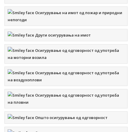
mail:
contact@sava.com.mk
тел. 5 10 15 00 факс: 5 10
15 02
Осигурување на имот од пожар и природни
непогоди
КЛАСИ НА ОСИГУРУВАЊЕ:
Други осигурувања на имот
Осигурување од одговорност од употреба
ЕУРОЛИНК
на моторни возила
Осигурување од одговорност од употреба
на воздухоплови
ул. Никола Кљусев бр.2, општина Центар, Скопје e-
mail:
eurolink@eurolink.com.mk
, тел. 3 28 93 01 факс: 3
Осигурување од одговорност од употреба
23 16 25
на пловни
КЛАСИ НА ОСИГУРУВАЊЕ:
Општо осигурување од одговорност