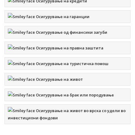
Осигурување на кредити
УНИКА
Осигурување на гаранции
Осигурување од финансики загуби
бул. “ВМРО”
бр.3, Скопје e-mail:
info@uniqa.mk
тел. 3
12 59 20 факс: 3 21 51 28
Осигурување на правна заштита
КЛАСИ НА ОСИГУРУВАЊЕ:
Осигурување на туристичка помош
Осигурување на живот
Осигурување на брак или породување
КРОАЦИА ОСИГУРУВАЊЕ
Осигурување на живот во врска со удели во
инвестициони фондови
ул. Костурски херои, бр. 38, 4 кат, Скопје e-