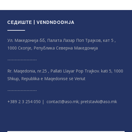
mail:
contact@cro.mk
тел. 3 21 58 83 факс: 3 21 50 61
КЛАСИ НА ОСИГУРУВАЊЕ:
СЕДИШТЕ | VENDNDODHJA
Ул. Македонија бб, Палата Лазар Поп Трајков, кат 5 ,
1000 Скопје, Република Северна Македонијa
ОСИГУРИТЕЛНА ПОЛИСА
--------------------
Rr. Maqedonia, nr.25 , Pallati Llayar Pop Trajkov. kati 5, 1000
Shkup, Republika e Maqedonisë së Veriut
Бул. СВ.КЛИМЕНТ ОХРИДСКИ бр. 26, Скопје e-
--------------------
mail:
info@insurancepolicy.com.mk
тел. 3 29 07 60, 3 29
07 87, 3 22 14 46 факс: 3 29 07 89
+389 2 3 254 050 | contact@aso.mk; pretstavki@aso.mk
КЛАСИ НА ОСИГУРУВАЊЕ: