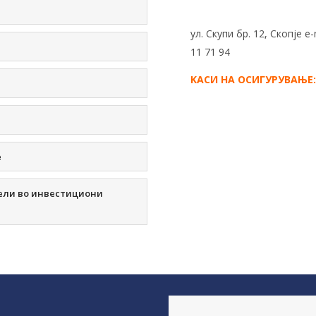
ул. Скупи бр. 12, Скопје e
11 71 94
KАСИ НА ОСИГУРУВАЊЕ:
е
ВИНЕР – ВИЕНА ИНШ
дели во инвестициони
Ул. Борис Трајковски бр. 6
факс:3 23 16 32
KАСИ НА ОСИГУРУВАЊЕ: