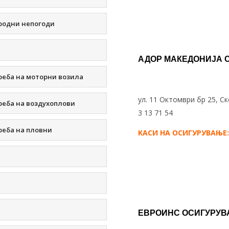
родни непогоди
АДОР МАКЕДОНИЈА 
реба на моторни возила
ул. 11 Октомври бр 25, Ск
реба на воздухоплови
3 13 71 54
реба на пловни
KАСИ НА ОСИГУРУВАЊЕ:
ЕВРОИНС ОСИГУРУ