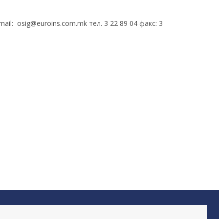
-mail:
osig@euroins.com.mk
тел. 3 22 89 04 факс: 3
УРЕНС ГРУП
2, Скопје e-mail:
winner@winner.mk
тел. 3 23 16 31