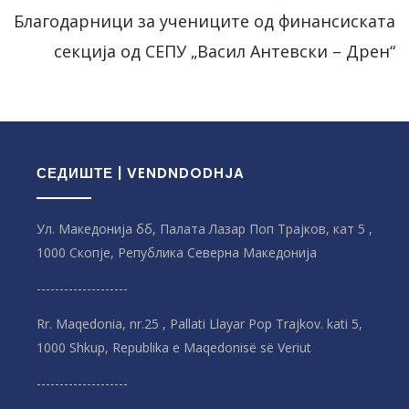
Благодарници за учениците од финансиската
секција од СЕПУ „Васил Антевски – Дрен“
СЕДИШТЕ | VENDNDODHJA
Ул. Македонија бб, Палата Лазар Поп Трајков, кат 5 ,
1000 Скопје, Република Северна Македонијa
--------------------
Rr. Maqedonia, nr.25 , Pallati Llayar Pop Trajkov. kati 5,
1000 Shkup, Republika e Maqedonisë së Veriut
--------------------