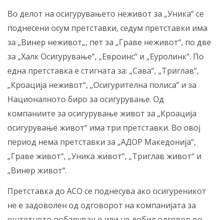
Во делот на осигурувањето неживот за „Уника“ се
поднесени осум претставки, седум претставки има
за „Винер неживот„, пет за „Граве неживот“, по две
за „Халк Осигурување“, „Евроинс“ и „Еуролинк“. По
една претставка е стигната за: „Сава“, „Триглав“,
„Кроација неживот“, „Осигурителна полиса“ и за
Националното биро за осигурување. Од
компаниите за осигурување живот за „Кроација
осигурување живот“ има три претставки. Во овој
период нема претставки за „АДОР Македонија“,
„Граве живот“, „Уника живот“, „Триглав живот“ и
„Винер живот“.
Претставка до АСО се поднесува ако осигуреникот
не е задоволен од одговорот на компанијата за
оштетното побарување или не добил одговор во