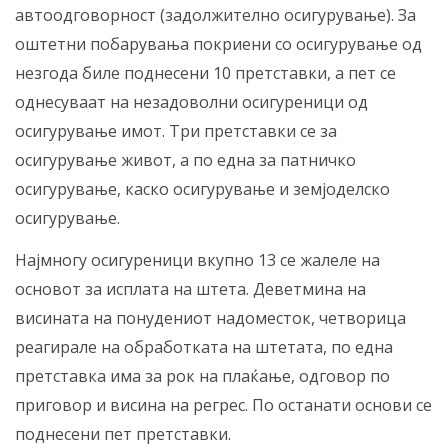
автоодговорност (задолжително осигурување). За
оштетни побарувања покриени со осигурување од
незгода биле поднесени 10 претставки, а пет се
однесуваат на незадоволни осигуреници од
осигурување имот. Три претставки се за
осигурување живот, а по една за патничко
осигурување, каско осигурување и земјоделско
осигурување.
Најмногу осигуреници вкупно 13 се жалеле на
основот за исплата на штета. Деветмина на
висината на понудениот надоместок, четворица
реагирале на обработката на штетата, по една
претставка има за рок на плаќање, одговор по
приговор и висина на регрес. По останати основи се
поднесени пет претставки.