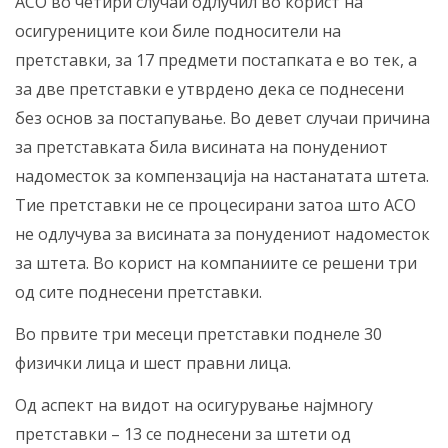
АСО во четири случаи одлучил во корист на
осигурениците кои биле подносители на
претставки, за 17 предмети постапката е во тек, а
за две претставки е утврдено дека се поднесени
без основ за постапување. Во девет случаи причина
за претставката била висината на понудениот
надоместок за компензација на настанатата штета.
Тие претставки не се процесирани затоа што АСО
не одлучува за висината за понудениот надоместок
за штета. Во корист на компаниите се решени три
од сите поднесени претставки.
Во првите три месеци претставки поднеле 30
физички лица и шест правни лица.
Од аспект на видот на осигурување најмногу
претставки – 13 се поднесени за штети од