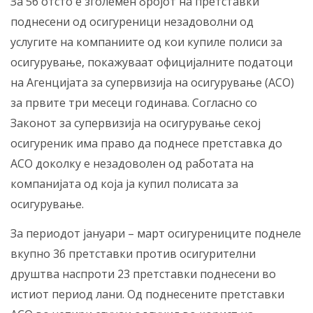
За 56 отсто е зголемен бројот на претставки
поднесени од осигуреници незадоволни од
услугите на компаниите од кои купиле полиси за
осигурување, покажуваат официјалните податоци
на Агенцијата за супервизија на осигурување (АСО)
за првите три месеци годинава. Согласно со
Законот за супервизија на осигурување секој
осигуреник има право да поднесе претставка до
АСО доколку е незадоволен од работата на
компанијата од која ја купил полисата за
осигурување.
За периодот јануари – март осигурениците поднеле
вкупно 36 претставки против осигурителни
друштва наспроти 23 претставки поднесени во
истиот период лани. Од поднесените претставки