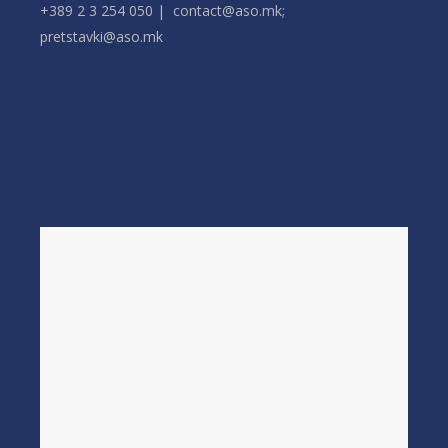
+389 2 3 254 050 | contact@aso.mk;
pretstavki@aso.mk