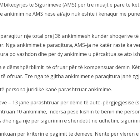
Mbikëqyrjes të Sigurimeve (AMS) për tre muajt e parë të këtij
një ankimim në AMS nëse ai/ajo nuk është i kënaqur me punën 
 paraqitur një total prej 36 ankimimesh kundër shoqërive t
luar. Nga ankimimet e paraqitura, AMS-ja në katër raste ka v
ura po vazhdon dhe për dy ankimime u përcaktua se ato ish
era e dëmshpërblimit të ofruar për të kompensuar dëmin. K
 ofruar. Tre nga të gjitha ankimimet e paraqitura janë zgji
htë persona juridikë kanë parashtruar ankimime.
mimeve – 13 janë parashtruar për dëme të auto-përgjegjësisë 
shtruan 10 ankimime, ndërsa pesë kishin të bënin me perso
ës dhe nga një për sigurimin e shëndetit në udhëtim, siguri
 ankuan për kriterin e pagimit të dëmeve. Nëntë për vlerën 