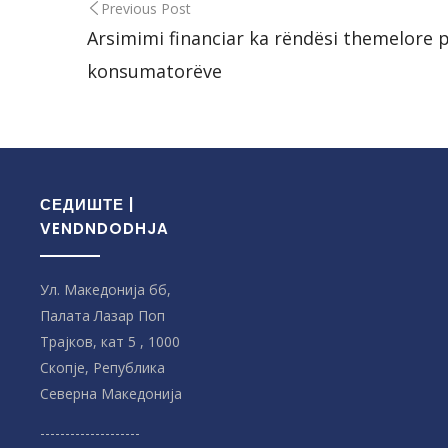
Previous Post
Arsimimi financiar ka rëndësi themelore 
konsumatorëve
СЕДИШТЕ |
VENDNDODHJA
Ул. Македонија бб,
Палата Лазар Поп
Трајков, кат 5 , 1000
Скопје, Република
Северна Македонијa
--------------------