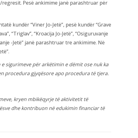
it/regresit. Pesë ankimime janë parashtruar për
htatë kundër “Viner Jo-Jetë”, pesë kundër “Grave
a”, “Triglav”, “Kroacija Jo-Jetë”, “Osiguruvanje
anje -Jetë” janë parashtruar tre ankimime. Në
etë”.
 e sigurimeve për arkëtimin e dëmit ose nuk ka
en procedura gjyqësore apo procedura të tjera.
imeve
, kryen mbikëqyrje të aktivitetit të
tësve dhe kontribuon në edukimin financiar të