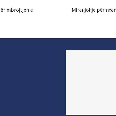
për mbrojtjen e
Mirënjohje për nxënë