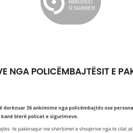
VE NGA POLICËMBAJTËSIT E PA
janë dorëzuar 36 ankimime nga policëmbajtës ose person
 kanë blerë policat e sigurimeve.
tës të pakënaqur me shërbimet e shoqërive nga të cilat ata 