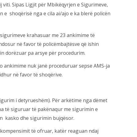
 viti. Sipas Ligjit për Mbikëqyrjen e Sigurimeve,
e shoqërisë nga e cila ai/ajo e ka blerë policën
ë sigurimeve krahasuar me 23 ankimime të
endosur në favor të policëmbajtësve që ishin
in dorëzuar pa arsye për procedurim.
ëto ankimime nuk janë proceduruar sepse AMS-ja
dhur në favor të shoqërive.
(sigurim i detyrueshëm). Për arkëtime nga dëmet
na të siguruar të pakënaqur me sigurimin e
min kasko dhe sigurimin bujqësor.
e kompensimit të ofruar, katër reaguan ndaj