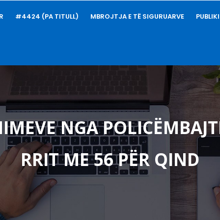
R
#4424 (PA TITULL)
MBROJTJA E TË SIGURUARVE
PUBLIK
MIMEVE NGA POLICËMBAJT
RRIT ME 56 PËR QIND