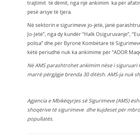
trajtimit të dëmit, nga një ankimim ka për afati
pesë arsye të tjera.
Në sektorin e sigurimeve jo-jetë, janë parashtr
Jo-Jetë”, nga dy kundër “Halk Osiguruvanje”, “Eu
polisa” dhe për Byronë Kombëtare të Sigurimeve.
këtë periudhë nuk ka ankimime për “ADOR Maqedoni
Në AMS parashtrohet ankimim nëse i siguruari n
marrë përgjigje brenda 30 ditësh. AMS-ja nuk s
Agjencia e Mbikëqyrjes së Sigurimeve (AMS) është
shoqërive të sigurimeve
dhe kujdeset për mbroj
popullatës.