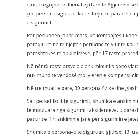
qind, tregojnë të dhënat zyrtare të Agjencisë së 
çdo person i siguruar ka të drejtë të paraqesë 
e sigurimit.
Për periudhën janar-mars, policëmbajtësit kanë
paraqitura në të njëjtën periudhë të vitit të ka
parashtrues të ankimimeve, për 17 raste proced
Në nëntë raste arsyeja e ankimimit ka qenë vl
nuk mund të vendosë mbi vlerën e kompensimit të
Në tre muajt e parë, 30 persona fizikë dhe gjas
Sa i përket llojit të sigurimit, shumica e anki
të mbuluara nga sigurimi i aksidenteve, u para
pasurisë. Tri ankimime janë për sigurimin e jet
Shumica e personave të siguruar, gjithsej 13, u