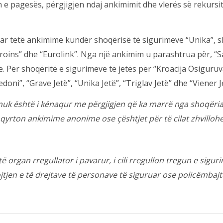
n e pagesës, përgjigjen ndaj ankimimit dhe vlerës së rekurs
uar tetë ankimime kundër shoqërisë të sigurimeve “Unika”, s
roins” dhe “Eurolink”. Nga një ankimim u parashtrua për, “Sav
 Për shoqëritë e sigurimeve të jetës për “Kroacija Osiguruv
”, “Grave Jetë”, “Unika Jetë”, “Triglav Jetë” dhe “Viener J
uk është i kënaqur me përgjigjen që ka marrë nga shoqëria
hqyrton ankimime anonime ose çështjet për të cilat zhvilloh
 organ rregullator i pavarur, i cili rregullon tregun e sigur
tjen e të drejtave të personave të siguruar ose policëmbaj