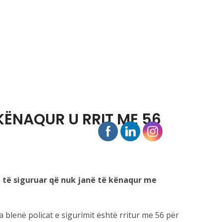
KËNAQUR U RRIT ME 56
a të siguruar që nuk janë të kënaqur me
blenë policat e sigurimit është rritur me 56 për