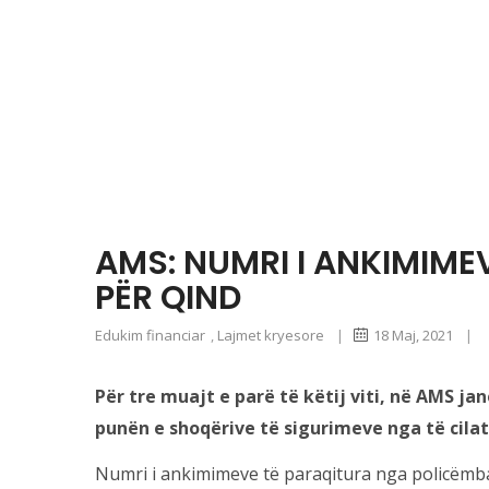
AMS: NUMRI I ANKIMIME
PËR QIND
Edukim financiar
,
Lajmet kryesore
|
18 Maj, 2021
|
Për tre muajt e parë të këtij viti, në AMS 
punën e shoqërive të sigurimeve nga të cilat
Numri i ankimimeve të paraqitura nga policëmbaj