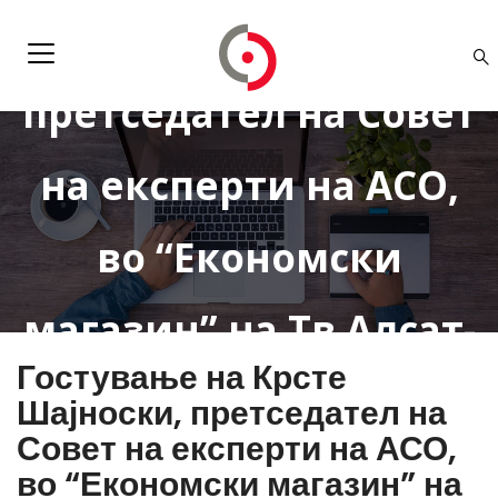
Шајноски,
претседател на Совет
на експерти на АСО,
во “Економски
магазин” на Тв Алсат-
Гостување на Крсте
М на актуелни теми
Шајноски, претседател на
Совет на експерти на АСО,
од осигурувањето
во “Економски магазин” на