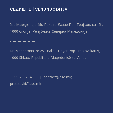
СЕДИШТЕ | VENDNDODHJA
Ул. Македонија бб, Палата Лазар Поп Трајков, кат 5 ,
1000 Скопје, Република Северна Македонијa
--------------------
Rr. Maqedonia, nr.25 , Pallati Llayar Pop Trajkov. kati 5,
1000 Shkup, Republika e Maqedonisë së Veriut
--------------------
+389 2 3 254 050 | contact@aso.mk;
pretstavki@aso.mk