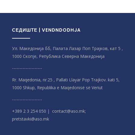
СЕДИШТЕ | VENDNDODHJA
Ул. Македонија бб, Палата Лазар Поп Трајков, кат 5 ,
1000 Скопје, Република Северна Македонијa
--------------------
Rr. Maqedonia, nr.25 , Pallati Llayar Pop Trajkov. kati 5,
1000 Shkup, Republika e Maqedonisë së Veriut
--------------------
+389 2 3 254 050 | contact@aso.mk;
pretstavki@aso.mk