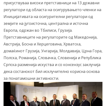
присуствуваа високи претставници на 13 државни
регулатори од областа на осигурувањето членки на
Иницијативата на осигурителни регулатори од
земјите на југоисточна, централна и источна
Европа, одржан во Тбилиси, Грузија.
Претставниците на регулаторите од Македонија,
Австрија, Босна и Херцеговина, Хрватска,
домаќинот Грузија, Унгарија, Молдавија, Црна Гора,
Полска, Романија, Словачка, Словенија и Република
Српска разменија искуства и со консензус заклучија
дека состанокот бил исклучително корисна основа
за понатамошни активности.