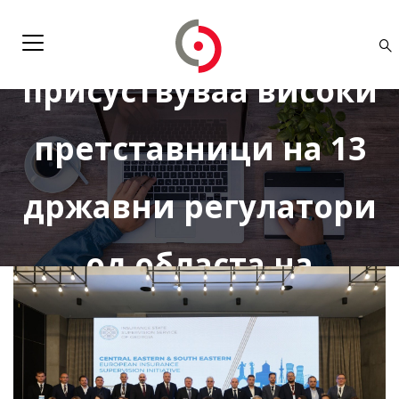
на состанокот на кој
присуствуваа високи
претставници на 13
државни регулатори
од областа на
осигурувањето
членки на