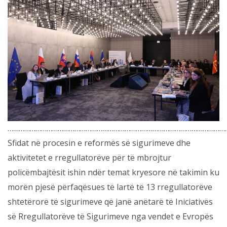
………………………………………………………………………………………………………
Sfidat në procesin e reformës së sigurimeve dhe
aktivitetet e rregullatorëve për të mbrojtur
policëmbajtësit ishin ndër temat kryesore në takimin ku
morën pjesë përfaqësues të lartë të 13 rregullatorëve
shtetërorë të sigurimeve që janë anëtarë të Iniciativës
së Rregullatorëve të Sigurimeve nga vendet e Evropës