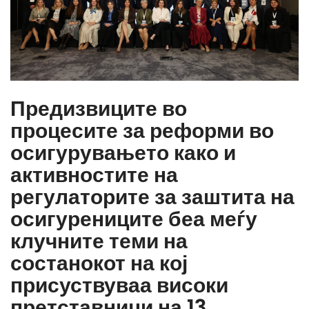
Иницијативата на
осигурителни
Предизвиците во
регулатори од
процесите за реформи во
осигурувањето како и
земјите на
активностите на
регулаторите за заштита на
југоисточна,
осигурениците беа меѓу
клучните теми на
централна и источна
состанокот на кој
присуствуваа високи
Европа, одржан во
претставници на 13