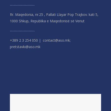
--------------------
Rr. Maqedonia, nr.25 , Pallati Llayar Pop Trajkov. kati 5,
1000 Shkup, Republika e Maqedonisë së Veriut
--------------------
+389 2 3 254 050 | contact@aso.mk;
pretstavki@aso.mk