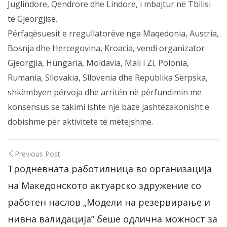
Juglindore, Qendrore dhe Lindore, i mbajtur në Tbilisi
të Gjeorgjisë.
Përfaqësuesit e rregullatorëve nga Maqedonia, Austria,
Bosnja dhe Hercegovina, Kroacia, vendi organizator
Gjeorgjia, Hungaria, Moldavia, Mali i Zi, Polonia,
Rumania, Sllovakia, Sllovenia dhe Republika Sërpska,
shkëmbyen përvoja dhe arritën në përfundimin me
konsensus se takimi ishte një bazë jashtëzakonisht e
dobishme për aktivitete të mëtejshme.
Previous Post
Тродневната работилница во организација
на Македонското актуарско здружение со
работен наслов „Модели на резервирање и
нивна валидација” беше одлична можност за