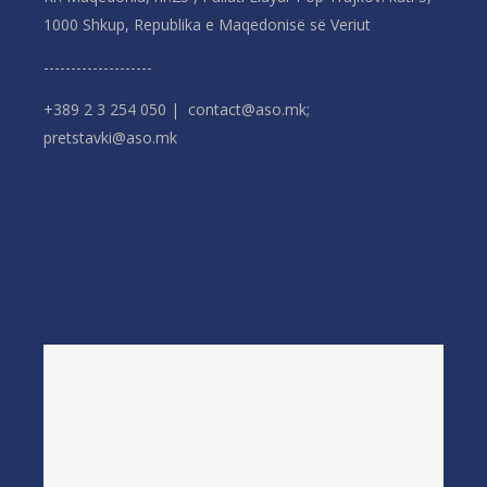
1000 Shkup, Republika e Maqedonisë së Veriut
--------------------
+389 2 3 254 050 | contact@aso.mk;
pretstavki@aso.mk