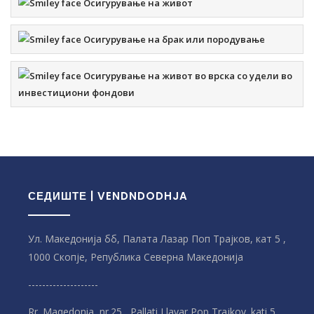
Осигурување на живот
Осигурување на брак или породување
Осигурување на живот во врска со удели во
инвестициони фондови
СЕДИШТЕ | VENDNDODHJA
Ул. Македонија бб, Палата Лазар Поп Трајков, кат 5 ,
1000 Скопје, Република Северна Македонијa
--------------------
Rr. Maqedonia, nr.25 , Pallati Llayar Pop Trajkov. kati 5,