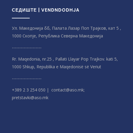
СЕДИШТЕ | VENDNDODHJA
Ул. Македонија бб, Палата Лазар Поп Трајков, кат 5 ,
1000 Скопје, Република Северна Македонијa
--------------------
Rr. Maqedonia, nr.25 , Pallati Llayar Pop Trajkov. kati 5,
1000 Shkup, Republika e Maqedonisë së Veriut
--------------------
+389 2 3 254 050 | contact@aso.mk;
pretstavki@aso.mk