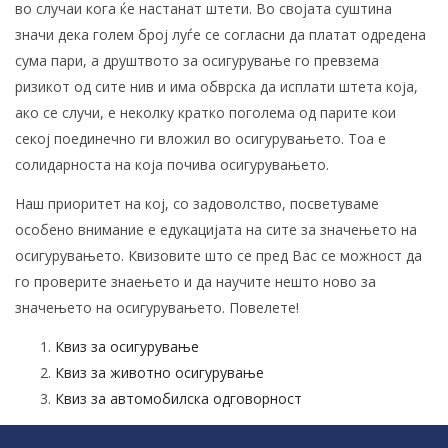
во случаи кога ќе настанат штети. Во својата суштина
значи дека голем број луѓе се согласни да платат одредена
сума пари, а друштвото за осигурување го превзема
ризикот од сите нив и има обврска да исплати штета која,
ако се случи, е неколку кратко поголема од парите кои
секој поединечно ги вложил во осигурувањето. Тоа е
солидарноста на која почива осигурувањето.
Наш приоритет на кој, со задоволство, посветуваме
особено внимание е едукацијата на сите за значењето на
осигурувањето. Квизовите што се пред Вас се можност да
го проверите знаењето и да научите нешто ново за
значењето на осигурувањето. Повелете!
Квиз за осигурување
Квиз за животно осигурување
Квиз за автомобилска одговорност