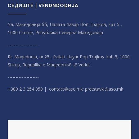
СЕДИШТЕ | VENDNDODHJA
Ул. Македонија бб, Палата Лазар Поп Трајков, кат 5 ,
1000 Скопје, Република Северна Македонијa
--------------------
Rr. Maqedonia, nr.25 , Pallati Llayar Pop Trajkov. kati 5, 1000
Shkup, Republika e Maqedonisë së Veriut
--------------------
+389 2 3 254 050 | contact@aso.mk; pretstavki@aso.mk