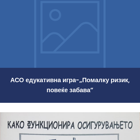
март 27, 2023
АСО едукативна игра-
„Помалку ризик, повеќе
забава”
АСО едукативна игра-„Помалку ризик,
повеќе забава”