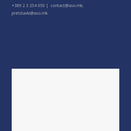
+389 2 3 254 050 | contact@aso.mk;
pretstavki@aso.mk