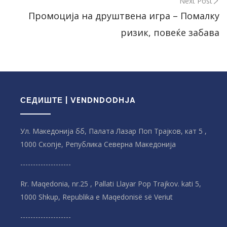
Next Post
Промоција на друштвена игра – Помалку
ризик, повеќе забава
СЕДИШТЕ | VENDNDODHJA
Ул. Македонија бб, Палата Лазар Поп Трајков, кат 5 ,
1000 Скопје, Република Северна Македонијa
--------------------
Rr. Maqedonia, nr.25 , Pallati Llayar Pop Trajkov. kati 5,
1000 Shkup, Republika e Maqedonisë së Veriut
--------------------