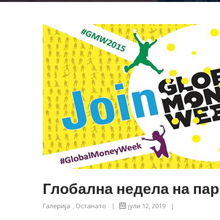
Глобална недела на пар
Галерија
,
Останато
|
јули 12, 2019
|