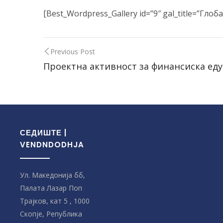
[Best_Wordpress_Gallery id=”9″ gal_title=”Гло
Previous Post
Проектна активност за финансиска едук
СЕДИШТЕ |
VENDNDODHJA
Ул. Македонија бб,
Палата Лазар Поп
Трајков, кат 5 , 1000
Скопје, Република