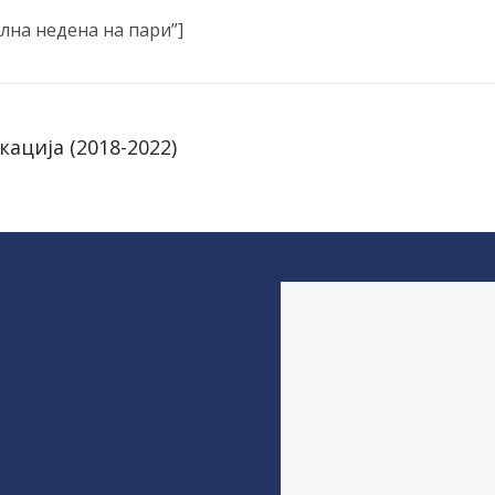
бална недена на пари”]
ација (2018-2022)