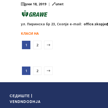
јуни 18, 2019
|
unet
ул. Пиринска бр 23, Скопје e-mail:
office.skopj
КЛАСИ НА
1
2
1
2
СЕДИШТЕ |
VENDNDODHJA