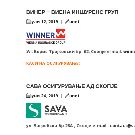
ВИНЕР – ВИЕНА ИНШУРЕНС ГРУП
јули 12, 2019
|
unet
Ул. Борис Трајковски бр. 62, Скопје e-mail:
winn
KАСИ НА ОСИГУРУВАЊЕ:
САВА ОСИГУРУВАЊЕ АД СКОПЈЕ
јуни 24, 2019
|
unet
ул. Загребска бр 28А , Скопје e-mail:
contact@s