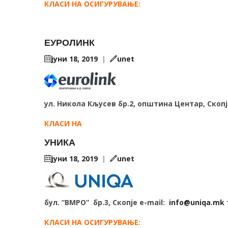
КЛАСИ НА ОСИГУРУВАЊЕ:
ЕУРОЛИНК
јуни 18, 2019
|
unet
ул. Никола Кљусев бр.2, општина Центар, Скопј
КЛАСИ НА
УНИКА
јуни 18, 2019
|
unet
бул. “ВМРО”
бр.3, Скопје e-mail:
info@uniqa.mk
КЛАСИ НА ОСИГУРУВАЊЕ: