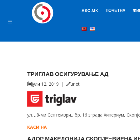
ASO.MK
ПОЧЕТНА
ФИ
ТРИГЛАВ ОСИГУРУВАЊЕ АД
јули 12, 2019
|
unet
ул. ,,8-ми Септември,, бр. 16 зграда Хипериум, Скопј
KАСИ НА
АДОР МАКЕДОНИЈА СКОПЈЕ-ВИЕНА И