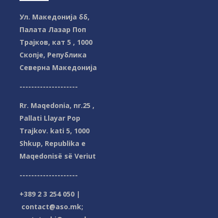
Ул. Македонија бб,
Палата Лазар Поп
Трајков, кат 5 , 1000
Скопје, Република
Северна Македонијa
--------------------
Rr. Maqedonia, nr.25 ,
Pallati Llayar Pop
Trajkov. kati 5, 1000
Shkup, Republika e
Maqedonisë së Veriut
--------------------
+389 2 3 254 050 |
contact@aso.mk;