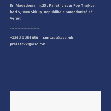
Rr. Maqedonia, nr.25 , Pallati Llayar Pop Trajkov.
kati 5, 1000 Shkup, Republika e Maqedonisë së
Veriut
--------------------
+389 2 3 254 050 | contact@aso.mk;
pretstavki@aso.mk