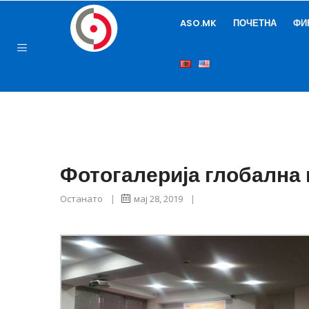
ASO.MK
ПОЧЕТНА
ФИ
Фотогалерија глобална 
Останато
|
мај 28, 2019
|