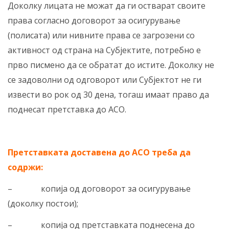
Доколку лицата не можат да ги остварат своите
права согласно договорот за осигурување
(полисата) или нивните права се загрозени со
активност од страна на Субјектите, потребно е
прво писмено да се обратат до истите. Доколку не
се задоволни од одговорот или Субјектот не ги
извести во рок од 30 дена, тогаш имаат право да
поднесат претставка до АСО.
Претставката доставена до АСО треба да
содржи:
– копија од договорот за осигурување
(доколку постои);
– копија од претставката поднесена до