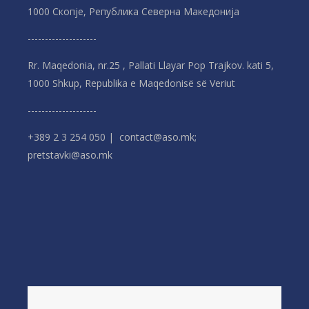
1000 Скопје, Република Северна Македонијa
--------------------
Rr. Maqedonia, nr.25 , Pallati Llayar Pop Trajkov. kati 5,
1000 Shkup, Republika e Maqedonisë së Veriut
--------------------
+389 2 3 254 050 | contact@aso.mk;
pretstavki@aso.mk