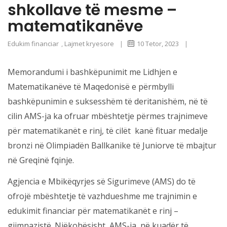
shkollave të mesme –
matematikanëve
Edukim financiar
,
Lajmet kryesore
|
10 Tetor, 2023
|
Memorandumi i bashkëpunimit me Lidhjen e
Matematikanëve të Maqedonisë e përmbylli
bashkëpunimin e suksesshëm të deritanishëm, në të
cilin AMS-ja ka ofruar mbështetje përmes trajnimeve
për matematikanët e rinj, të cilët kanë fituar medalje
bronzi në Olimpiadën Ballkanike të Juniorve të mbajtur
në Greqinë fqinje.
Agjencia e Mbikëqyrjes së Sigurimeve (AMS) do të
ofrojë mbështetje të vazhdueshme me trajnimin e
edukimit financiar për matematikanët e rinj –
gjimnazistë. Njëkohësisht, AMS-ja, në kuadër të