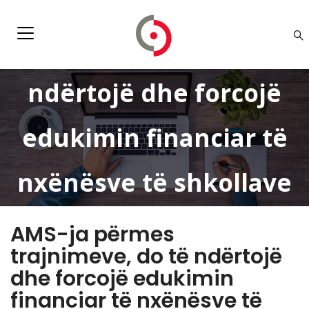
AMS-ja përmes
trajnimeve, do të
ndërtojë dhe forcojë
edukimin financiar të
nxënësve të shkollave
të mesme –
AMS-ja përmes
trajnimeve, do të ndërtojë
matematikanëve
dhe forcojë edukimin
financiar të nxënësve të