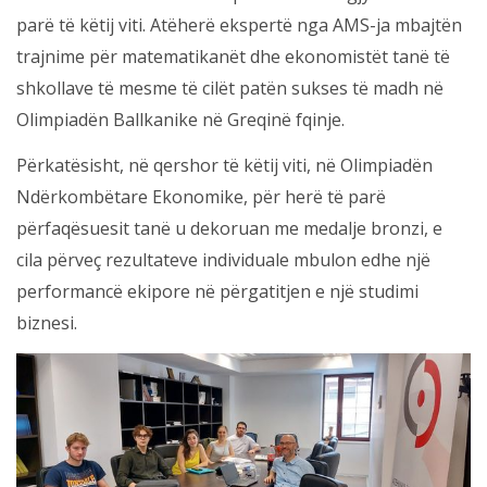
parë të këtij viti. Atëherë ekspertë nga AMS-ja mbajtën
trajnime për matematikanët dhe ekonomistët tanë të
shkollave të mesme të cilët patën sukses të madh në
Olimpiadën Ballkanike në Greqinë fqinje.
Përkatësisht, në qershor të këtij viti, në Olimpiadën
Ndërkombëtare Ekonomike, për herë të parë
përfaqësuesit tanë u dekoruan me medalje bronzi, e
cila përveç rezultateve individuale mbulon edhe një
performancë ekipore në përgatitjen e një studimi
biznesi.