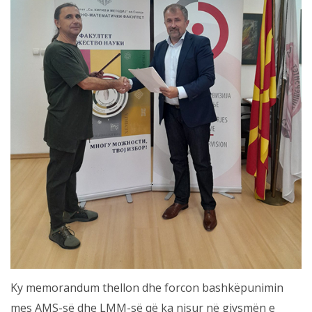
Ky memorandum thellon dhe forcon bashkëpunimin
mes AMS-së dhe LMM-së që ka nisur në gjysmën e