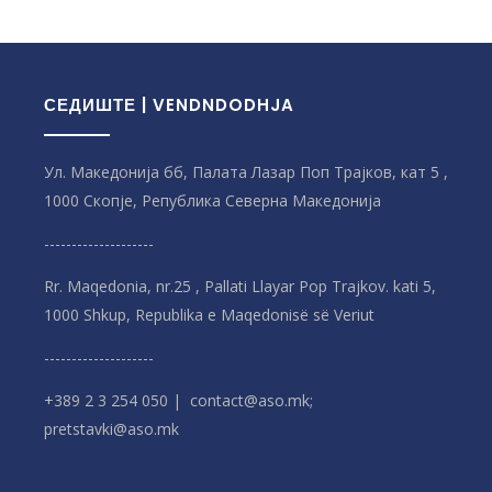
СЕДИШТЕ | VENDNDODHJA
Ул. Македонија бб, Палата Лазар Поп Трајков, кат 5 ,
1000 Скопје, Република Северна Македонијa
--------------------
Rr. Maqedonia, nr.25 , Pallati Llayar Pop Trajkov. kati 5,
1000 Shkup, Republika e Maqedonisë së Veriut
--------------------
+389 2 3 254 050 | contact@aso.mk;
pretstavki@aso.mk