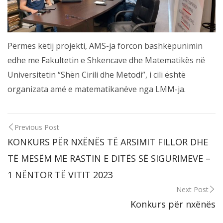
Përmes këtij projekti, AMS-ja forcon bashkëpunimin
edhe me Fakultetin e Shkencave dhe Matematikës në
Universitetin “Shën Cirili dhe Metodi”, i cili është
organizata amë e matematikanëve nga LMM-ja.
Previous Post
KONKURS PËR NXËNËS TË ARSIMIT FILLOR DHE
TË MESËM ME RASTIN E DITËS SË SIGURIMEVE –
1 NËNTOR TË VITIT 2023
Next Post
Konkurs për nxënës