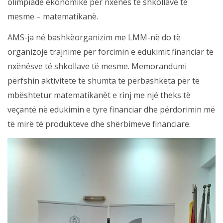
olimpiadë ekonomike për nxënës të shkollave të
mesme – matematikanë.
AMS-ja në bashkëorganizim me LMM-në do të
organizojë trajnime për forcimin e edukimit financiar të
nxënësve të shkollave të mesme. Memorandumi
përfshin aktivitete të shumta të përbashkëta për të
mbështetur matematikanët e rinj me një theks të
veçantë në edukimin e tyre financiar dhe përdorimin më
të mirë të produkteve dhe shërbimeve financiare.