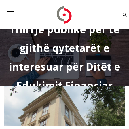
Thirrje publike për të
gjithë qytetarët e
interesuar për Ditët e
Edukimit Financiar