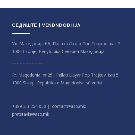
СЕДИШТЕ | VENDNDODHJA
Ул. Македонија бб, Палата Лазар Поп Трајков, кат 5 ,
1000 Скопје, Република Северна Македонијa
--------------------
Rr. Maqedonia, nr.25 , Pallati Llayar Pop Trajkov. kati 5,
1000 Shkup, Republika e Maqedonisë së Veriut
--------------------
+389 2 3 254 050 | contact@aso.mk;
pretstavki@aso.mk