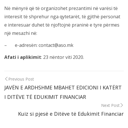
Në mënyrë që të organizohet prezantimi në varësi të
interesit të shprehur nga qytetarët, të gjithë personat
e interesuar duhet të njoftojnë praninë e tyre përmes
një mesazhi në:
– e-adresën: contact@aso.mk
Afati i aplikimit
: 23 nëntor viti 2020.
Previous Post
JAVËN E ARDHSHME MBAHET EDICIONI I KATËRT
I DITËVE TË EDUKIMIT FINANCIAR
Next Post
Kuiz si pjesë e Ditëve të Edukimit Financiar