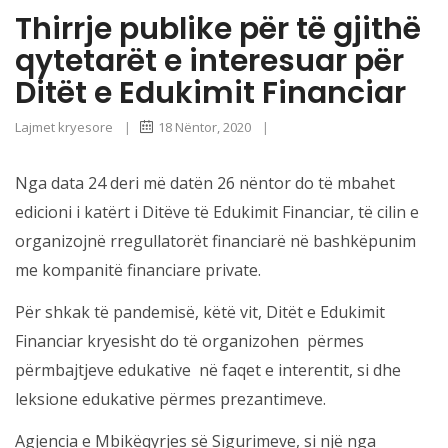
Thirrje publike për të gjithë
qytetarët e interesuar për
Ditët e Edukimit Financiar
Lajmet kryesore
|
18 Nëntor, 2020
|
Nga data 24 deri më datën 26 nëntor do të mbahet
edicioni i katërt i Ditëve të Edukimit Financiar, të cilin e
organizojnë rregullatorët financiarë në bashkëpunim
me kompanitë financiare private.
Për shkak të pandemisë, këtë vit, Ditët e Edukimit
Financiar kryesisht do të organizohen përmes
përmbajtjeve edukative në faqet e interentit, si dhe
leksione edukative përmes prezantimeve.
Agjencia e Mbikëqyrjes së Sigurimeve, si një nga