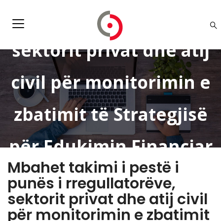
punës i rregullatorëve,
sektorit privat dhe atij
civil për monitorimin e
zbatimit të Strategjisë
për Edukimin Financiar
Mbahet takimi i pestë i
dhe Përfshirjen
punës i rregullatorëve,
sektorit privat dhe atij civil
Financiare.
për monitorimin e zbatimit