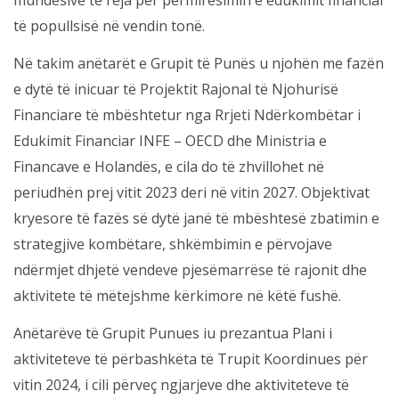
mundësive të reja për përmirësimin e edukimit financiar
të popullsisë në vendin tonë.
Në takim anëtarët e Grupit të Punës u njohën me fazën
e dytë të inicuar të Projektit Rajonal të Njohurisë
Financiare të mbështetur nga Rrjeti Ndërkombëtar i
Edukimit Financiar INFE – OECD dhe Ministria e
Financave e Holandës, e cila do të zhvillohet në
periudhën prej vitit 2023 deri në vitin 2027. Objektivat
kryesore të fazës së dytë janë të mbështesë zbatimin e
strategjive kombëtare, shkëmbimin e përvojave
ndërmjet dhjetë vendeve pjesëmarrëse të rajonit dhe
aktivitete të mëtejshme kërkimore në këtë fushë.
Anëtarëve të Grupit Punues iu prezantua Plani i
aktiviteteve të përbashkëta të Trupit Koordinues për
vitin 2024, i cili përveç ngjarjeve dhe aktiviteteve të