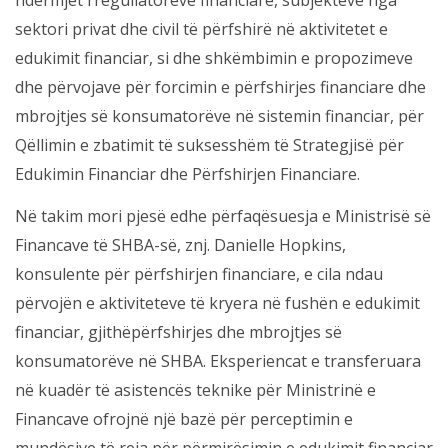
ndërmjet rregullatorëve financiarë, subjekteve nga
sektori privat dhe civil të përfshirë në aktivitetet e
edukimit financiar, si dhe shkëmbimin e propozimeve
dhe përvojave për forcimin e përfshirjes financiare dhe
mbrojtjes së konsumatorëve në sistemin financiar, për
Qëllimin e zbatimit të suksesshëm të Strategjisë për
Edukimin Financiar dhe Përfshirjen Financiare.
Në takim mori pjesë edhe përfaqësuesja e Ministrisë së
Financave të SHBA-së, znj. Danielle Hopkins,
konsulente për përfshirjen financiare, e cila ndau
përvojën e aktiviteteve të kryera në fushën e edukimit
financiar, gjithëpërfshirjes dhe mbrojtjes së
konsumatorëve në SHBA. Eksperiencat e transferuara
në kuadër të asistencës teknike për Ministrinë e
Financave ofrojnë një bazë për perceptimin e