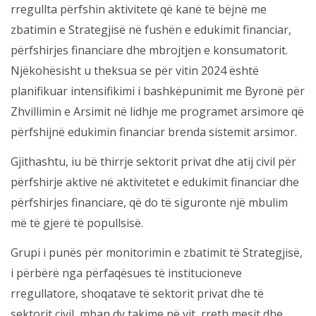
rregullta përfshin aktivitete që kanë të bëjnë me
zbatimin e Strategjisë në fushën e edukimit financiar,
përfshirjes financiare dhe mbrojtjen e konsumatorit.
Njëkohësisht u theksua se për vitin 2024 është
planifikuar intensifikimi i bashkëpunimit me Byronë për
Zhvillimin e Arsimit në lidhje me programet arsimore që
përfshijnë edukimin financiar brenda sistemit arsimor.
Gjithashtu, iu bë thirrje sektorit privat dhe atij civil për
përfshirje aktive në aktivitetet e edukimit financiar dhe
përfshirjes financiare, që do të siguronte një mbulim
më të gjerë të popullsisë.
Grupi i punës për monitorimin e zbatimit të Strategjisë,
i përbërë nga përfaqësues të institucioneve
rregullatore, shoqatave të sektorit privat dhe të
sektorit civil, mban dy takime në vit, rreth mesit dhe