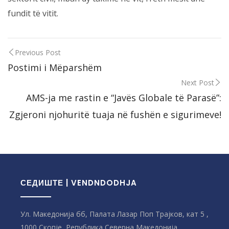
fundit të vitit.
Previous Post
Postimi i Mëparshëm
Next Post
AMS-ja me rastin e “Javës Globale të Parasë”:
Zgjeroni njohuritë tuaja në fushën e sigurimeve!
СЕДИШТЕ | VENDNDODHJA
Ул. Македонија бб, Палата Лазар Поп Трајков, кат 5 ,
1000 Скопје, Република Северна Македонијa