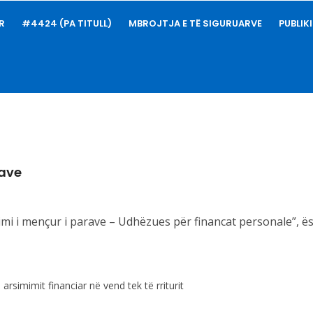
R
#4424 (PA TITULL)
MBROJTJA E TË SIGURUARVE
PUBLIK
rave
i i mençur i parave – Udhëzues për financat personale”, ës