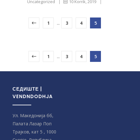
Uncategorized
|
10 Korrik, 2019
|
1
...
3
4
5
1
...
3
4
5
СЕДИШТЕ |
VENDNDODHJA
Ул. Македонија бб,
Палата Лазар Поп
Трајков, кат 5 , 1000
Скопје, Република