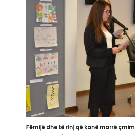
Fëmijë dhe të rinj që kanë marrë çmime