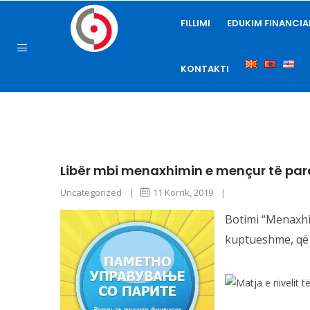
FILLIMI
EDUKIM FINANCIA
KONTAKTI
Libër mbi menaxhimin e mençur të pa
Uncategorized
|
11 Korrik, 2019
|
Botimi “Menaxhim
kuptueshme, që